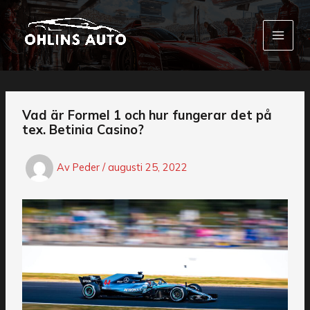
Hoppa
till
innehåll
Vad är Formel 1 och hur fungerar det på
tex. Betinia Casino?
Av
Peder
/
augusti 25, 2022