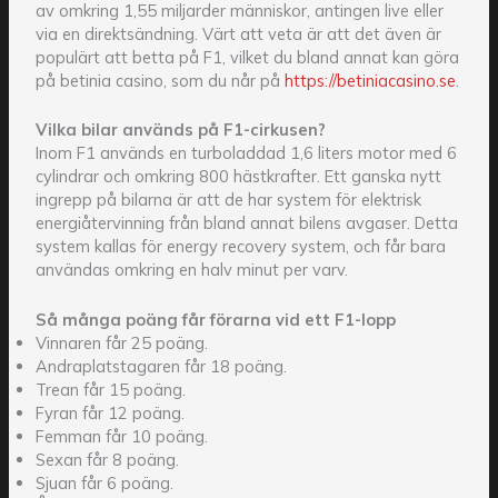
av omkring 1,55 miljarder människor, antingen live eller
via en direktsändning. Värt att veta är att det även är
populärt att betta på F1, vilket du bland annat kan göra
på betinia casino, som du når på
https://betiniacasino.se
.
Vilka bilar används på F1-cirkusen?
Inom F1 används en turboladdad 1,6 liters motor med 6
cylindrar och omkring 800 hästkrafter. Ett ganska nytt
ingrepp på bilarna är att de har system för elektrisk
energiåtervinning från bland annat bilens avgaser. Detta
system kallas för energy recovery system, och får bara
användas omkring en halv minut per varv.
Så många poäng får förarna vid ett F1-lopp
Vinnaren får 25 poäng.
Andraplatstagaren får 18 poäng.
Trean får 15 poäng.
Fyran får 12 poäng.
Femman får 10 poäng.
Sexan får 8 poäng.
Sjuan får 6 poäng.