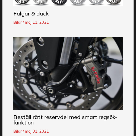
Fälgar & däck
Bilar
/
maj 11, 2021
Beställ rätt reservdel med smart regsök-
funktion
Bilar
/
maj 31, 2021