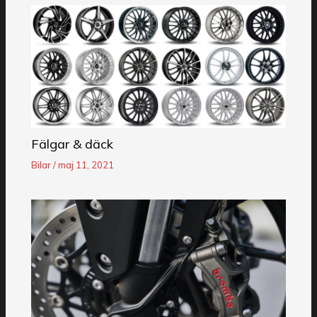
Fälgar & däck
Bilar
/
maj 11, 2021