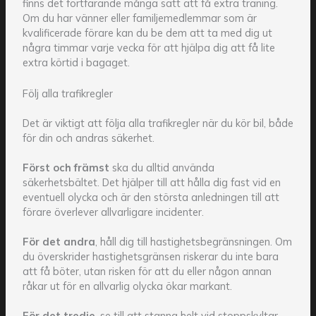
finns det fortfarande många sätt att få extra träning.
Om du har vänner eller familjemedlemmar som är
kvalificerade förare kan du be dem att ta med dig ut
några timmar varje vecka för att hjälpa dig att få lite
extra körtid i bagaget.
Följ alla trafikregler
Det är viktigt att följa alla trafikregler när du kör bil, både
för din och andras säkerhet.
Först och främst
ska du alltid använda
säkerhetsbältet. Det hjälper till att hålla dig fast vid en
eventuell olycka och är den största anledningen till att
förare överlever allvarligare incidenter.
För det andra
, håll dig till hastighetsbegränsningen. Om
du överskrider hastighetsgränsen riskerar du inte bara
att få böter, utan risken för att du eller någon annan
råkar ut för en allvarlig olycka ökar markant.
För det tredje
, se till att stanna helt vid stoppskyltar