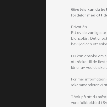
Givetvis kan du bet
fördelar med att d
Privatlån
Ett av de vanligaste 
blancolån. Det är oc
beviljad och ett säker
Du kan ansöka om ett 
att räcka till de fl
lånar av vad du ska a
För mer information 
rekommenderar vi att
Tänk på att du måste 
vara folkbokförd i S