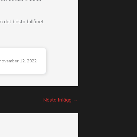
m det bästa billånet
november 12, 2022
Nästa Inlägg
→