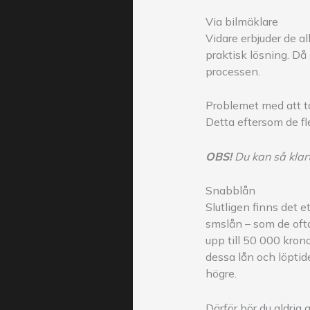
Via bilmäklare
Vidare erbjuder de al
praktisk lösning. Då 
processen.
Problemet med att ta 
Detta eftersom de fl
OBS!
Du kan så klar
Snabblån
Slutligen finns det e
smslån – som de ofta
upp till 50 000 krono
dessa lån och löptide
högre.
Därför bör du aldrig 