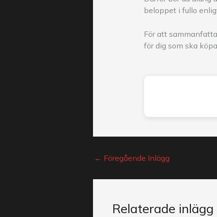
beloppet i fullo enli
För att sammanfatta 
för dig som ska köpa 
←
Föregående Inlägg
Relaterade inlägg