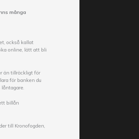
finns många
et, också kallat
 online, lätt att bli
än tillräckligt för
klara för banken du
 låntagare.
tt billån
der till Kronofogden,