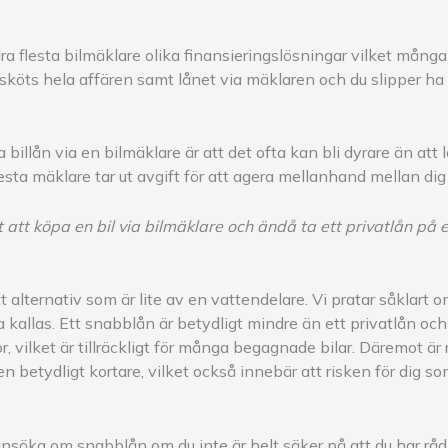
lra flesta bilmäklare olika finansieringslösningar vilket mång
sköts hela affären samt lånet via mäklaren och du slipper ha e
billån via en bilmäklare är att det ofta kan bli dyrare än att 
esta mäklare tar ut avgift för att agera mellanhand mellan di
t att köpa en bil via bilmäklare och ändå ta ett privatlån på
tt alternativ som är lite av en vattendelare. Vi pratar såklart 
 kallas. Ett snabblån är betydligt mindre än ett privatlån och 
r, vilket är tillräckligt för många begagnade bilar. Däremot ä
n betydligt kortare, vilket också innebär att risken för dig s
ansöka om snabblån om du inte är helt säker på att du har råd 