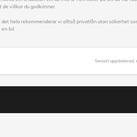
gt de villkor du godkänner.
det hela rekommenderar vi alltså privatlån utan säkerhet so
en bil.
Senast uppdaterad, 