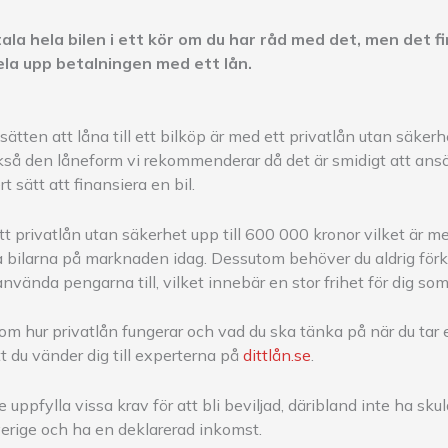
ala hela bilen i ett kör om du har råd med det, men det 
ela upp betalningen med ett lån.
sätten att låna till ett bilköp är med ett privatlån utan säkerh
kså den låneform vi rekommenderar då det är smidigt att ansöka
t sätt att finansiera en bil.
privatlån utan säkerhet upp till 600 000 kronor vilket är mer 
esta bilarna på marknaden idag. Dessutom behöver du aldrig för
nvända pengarna till, vilket innebär en stor frihet för dig som
om hur privatlån fungerar och vad du ska tänka på när du tar e
 du vänder dig till experterna på
dittlån.se
.
uppfylla vissa krav för att bli beviljad, däribland inte ha skul
verige och ha en deklarerad inkomst.