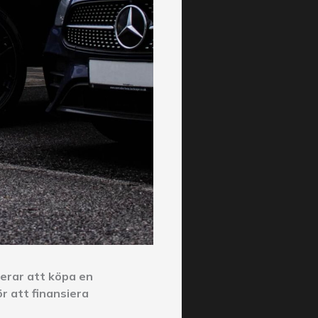
nerar att köpa en
ör att finansiera