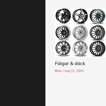
Fälgar & däck
Bilar
/
maj 11, 2021