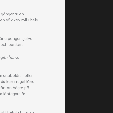
a gånger är en
n så aktiv roll i hela
låna pengar själva.
g och banken.
 egen hand.
om snabblån – eller
du kan i regel låna
r räntan högre på
om låntagare är
att betala tillbaka