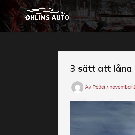
Hoppa
till
innehåll
3 sätt att låna 
Av
Peder
/
november 