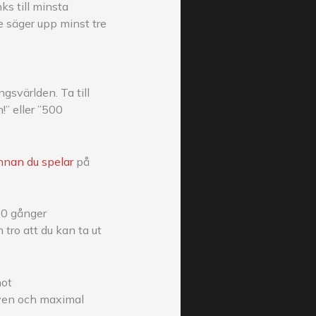
ks till minsta
e säger upp minst tre
ngsvärlden. Ta till
” eller ”500
innan du spelar
på
50 gånger
tro att du kan ta ut
mot
aven och maximal