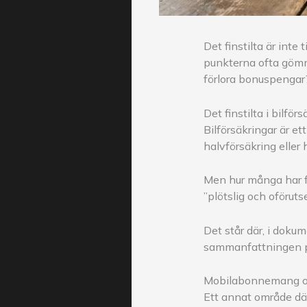
Det finstilta är inte t
punkterna ofta gömmer
förlora bonuspengar? 
Det finstilta i bilfö
Bilförsäkringar är ett
halvförsäkring eller
Men hur många har f
”plötslig och oförut
Det står där, i doku
sammanfattningen på
Mobilabonnemang oc
Ett annat område där 