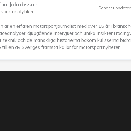
fan Jakobsson
Senast uppdatera
sportanalytiker
 är en erfaren motorsportjournalist med över 15 år i bransc
raceanalyser, djupgående intervjuer och unika insikter i racing
i, teknik och de mänskliga historierna bakom kulisserna bidrar 
 till en av Sveriges främsta källor för motorsportnyheter.