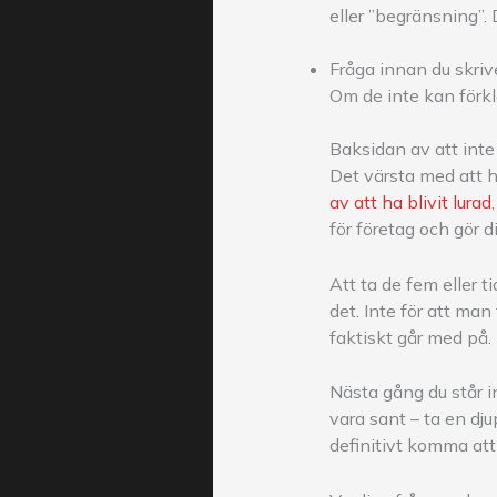
eller ”begränsning”. 
Fråga innan du skrive
Om de inte kan förkla
Baksidan av att inte
Det värsta med att h
av att ha blivit lurad
för företag och gör d
Att ta de fem eller 
det. Inte för att man
faktiskt går med på.
Nästa gång du står in
vara sant – ta en dju
definitivt komma att