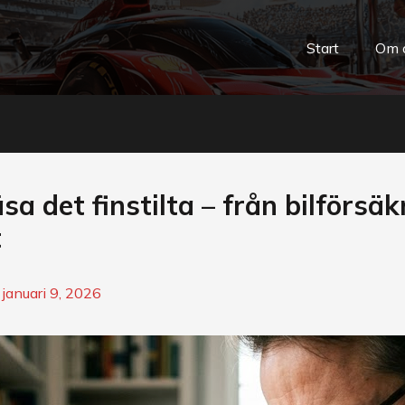
Start
Om 
sa det finstilta – från bilförsäkr
t
/
januari 9, 2026