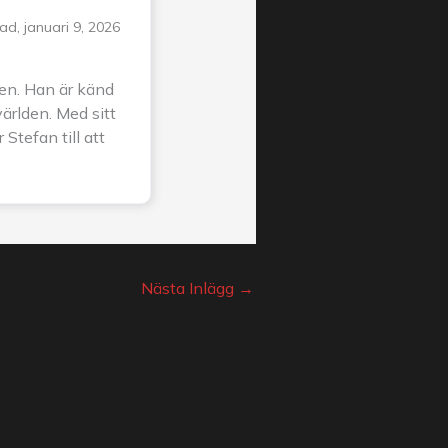
d, januari 9, 2026
hen. Han är känd
världen. Med sitt
Stefan till att
Nästa Inlägg
→