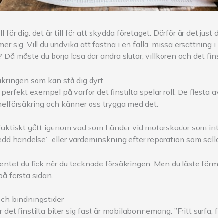
ill för dig, det är till för att skydda företaget. Därför är det just 
 sig. Vill du undvika att fastna i en fälla, missa ersättning i
Då måste du börja läsa där andra slutar, villkoren och det fins
rsäkringen som kan stå dig dyrt
 perfekt exempel på varför det finstilta spelar roll. De flesta a
 helförsäkring och känner oss trygga med det.
aktiskt gått igenom vad som händer vid motorskador som in
sedd händelse”, eller värdeminskning efter reparation som säll
mentet du fick när du tecknade försäkringen. Men du läste för
 första sidan.
h bindningstider
det finstilta biter sig fast är mobilabonnemang. ”Fritt surfa, f