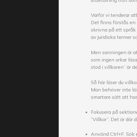
Varför vi tenderar at
Det finns förstås en 
skrivna på ett språk 
av juridiska termer 
Men sanningen är att
som ingen orkar läsa,
stod i villkoren” är 
Så här läser du villk
Man behöver inte läsa
smartare sätt att ha
Fokusera på sektione
”Villkor”. Det är där
Använd Ctrl+F. Sök e